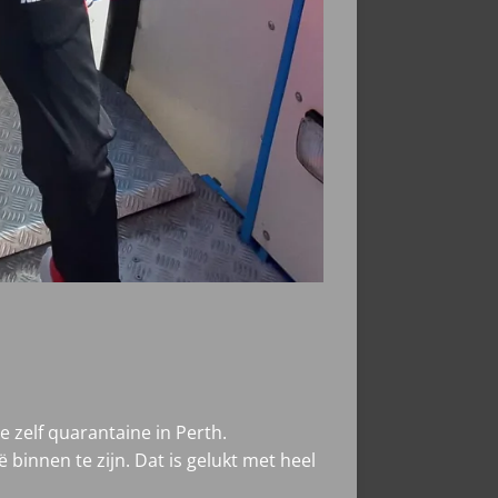
e zelf quarantaine in Perth.
binnen te zijn. Dat is gelukt met heel