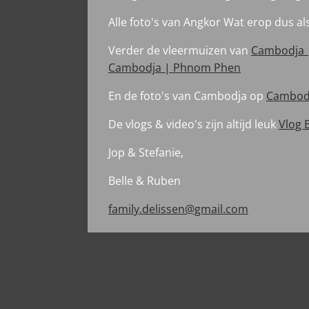
Alle foto's van Angkor Wat erop dus als
Verder de vleermuizen van
Cambodja 
Cambodja | Phnom Phen
En de foto's van Cambodja op
Cambodj
De vlogs & video's zijn altijd leuk
Vlog 
Jop & Stefanie,
Belle & Ruben
family.delissen@gmail.com
Whatsapp Stefanie +31 6 24923189