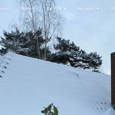
Home
Boeken
De Villa
Het park
D