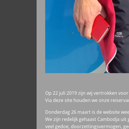
Op 22 juli 2019 zijn wij vertrokken vo
Via deze site houden we onze reiservari
Donderdag 26 maart is de website weer
We zijn redelijk gehaast Cambodja uit 
veel gedoe, doorzettingsvermogen, ged