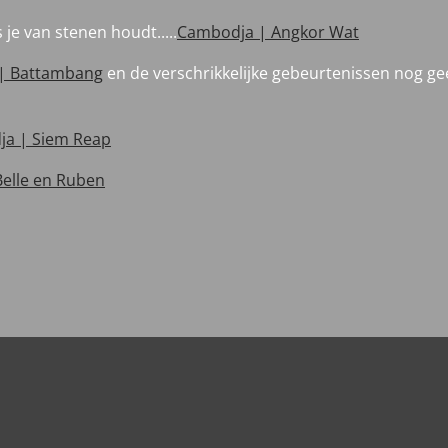
 je van stenen houdt.....
Cambodja | Angkor Wat
| Battambang
en de verschrikkelijke gebeurtenissen nog ge
a | Siem Reap
Belle en Ruben