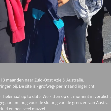
or 13 maanden naar Zuid-Oost Azië & Australië.
ngen bij. De site is - grofweg- per maand ingericht.
 helemaal up to date. We zitten op dit moment in verplicht
gegaan om nog voor de sluiting van de grenzen van Australië 
uld en heel veel mazzel.