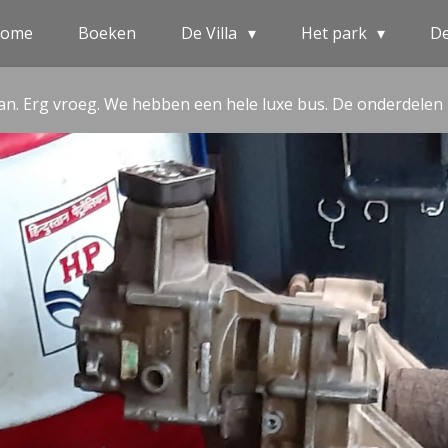
ome
Boeken
De Villa
Het park
D
n. Erg vroeg. We hebben een hele luxe bus. De onderdelen 