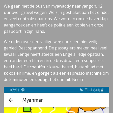
We gaan met de bus van myawaddy naar yangon. 12
uur over gravel wegen. We zijn geshaket aan het einde .
en veel controle naar ons. We worden om de haverklap
aangehouden en heeft de politie een kopie van onze
paspoort in zijn hand.
We rijden over een veilige weg door een niet veilig
gebied. Best spannend. De passagiers maken heel veel
lawaai. Eentje heeft steeds een Engels liedje opstaan,
een ander een film en in de bus draait een soapserie,
heel hard. De chauffeur kauwt bettel, bietenblad met
kokos en lime, en gorgelt als een espresso machine om
de 5 minuten en spuugt het dan uit. Brrrrr