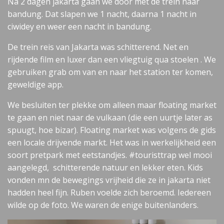
Na 2 dagen jakarta gaan we door met de trein naar
bandung. Dat slapen we 1 nacht, daarna 1 nacht in
ciwidey en weer een nacht in bandung.
De trein reis van Jakarta was schitterend. Net en
rijdende film en luxer dan een vliegtuig qua stoelen . We
gebruiken grab om van en naar het station ter komen,
geweldige app.
We besluiten ter plekke om alleen maar floating market
te gaan en niet naar de vulkaan (die een uurtje later as
spuugt, hoe bizar). Floating market was volgens de gids
een locale drijvende markt. Het was in werkelijkheid een
soort pretpark met eetstandjes. #touristtrap wel mooi
aangelegd, schitterende natuur en lekker eten. Kids
vonden mn de bewegings vrijheid die ze in jakarta niet
hadden heel fijn. Ruben voelde zich beroemd. Iedereen
wilde op de foto. We waren de enige buitenlanders.