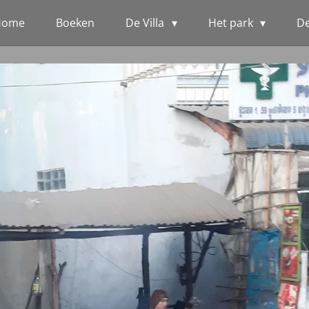
Home
Boeken
De Villa
Het park
D