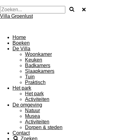
Villa Groenlust
Home
Boeken
De Villa
Woonkamer
Keuken
Badkamers
Slaapkamers
Tuin
Praktisch
Het park
Het park
Activiteiten
De omgeving
Natuur
Musea
Activiteiten
Dorpen & steden
Contact
Zoeken