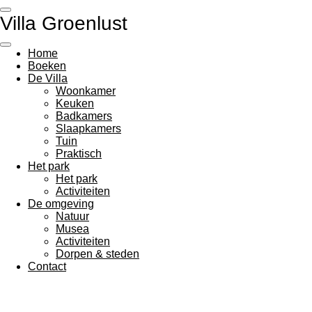
Ga
Villa Groenlust
direct
naar
de
Home
hoofdinhoud
Boeken
De Villa
Woonkamer
Keuken
Badkamers
Slaapkamers
Tuin
Praktisch
Het park
Het park
Activiteiten
De omgeving
Natuur
Musea
Activiteiten
Dorpen & steden
Contact